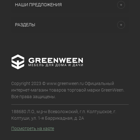
НАШИ ПРЕДЛОЖЕНИЯ
РАЗДЕЛЫ
Copyright 2023 © www.greenween.ru Официальный
интернет-магазин товаров торговой марки GreenWeen.
Все права защищены.
188680 Л.О., м.р-н Всеволожский, г.п. Колтушское, г.
Колтуши, ул. 1-я Баррикадная, д. 2А
Посмотреть на карте