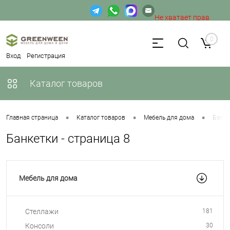
Не хватает прав
доступа к веб-форме.
0
Вход
Регистрация
Каталог товаров
•
•
•
Главная страница
Каталог товаров
Мебель для дома
Банке
Банкетки - страница 8
Мебель для дома
Стеллажи
181
Консоли
30