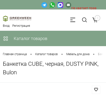
Не хватает прав
доступа к веб-форме.
0
Вход
Регистрация
Каталог товаров
•
•
•
Главная страница
Каталог товаров
Мебель для дома
Банке
Банкетка CUBE, черная, DUSTY PINK,
Bulon