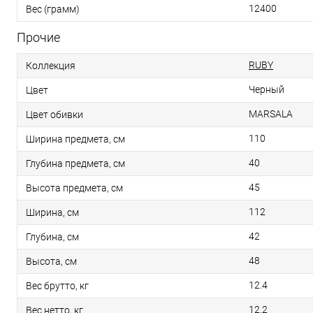
12400
Вес (грамм)
Прочие
RUBY
Коллекция
Черный
Цвет
MARSALA
Цвет обивки
110
Ширина предмета, см
40
Глубина предмета, см
45
Высота предмета, см
112
Ширина, см
42
Глубина, см
48
Высота, см
12.4
Вес брутто, кг
12.2
Вес нетто, кг