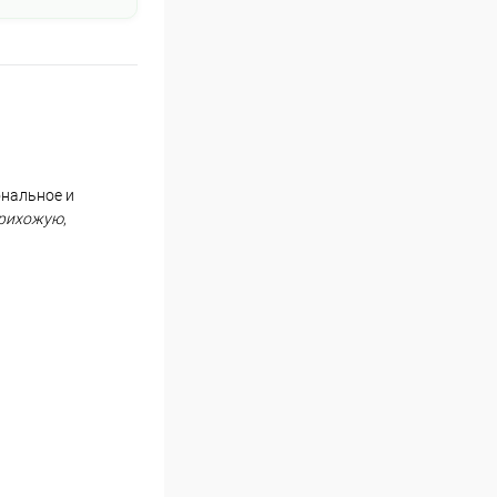
ональное и
прихожую
,