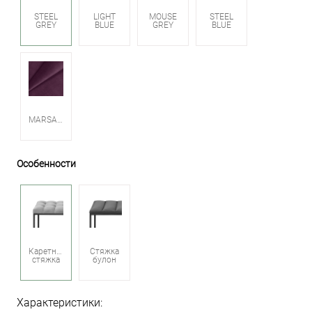
STEEL
LIGHT
MOUSE
STEEL
GREY
BLUE
GREY
BLUE
MARSALA
Особенности
Каретная
Стяжка
стяжка
булон
Характеристики: