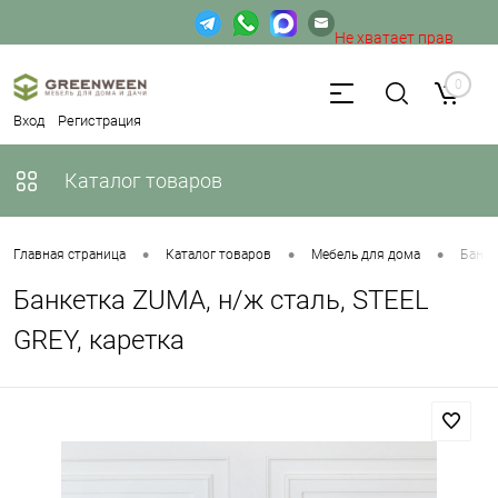
Не хватает прав
доступа к веб-форме.
0
Вход
Регистрация
Каталог товаров
•
•
•
Главная страница
Каталог товаров
Мебель для дома
Банке
Банкетка ZUMA, н/ж сталь, STEEL
GREY, каретка