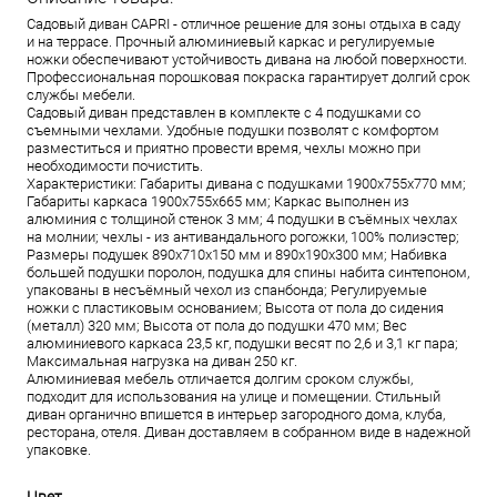
Садовый диван CAPRI - отличное решение для зоны отдыха в саду
и на террасе. Прочный алюминиевый каркас и регулируемые
ножки обеспечивают устойчивость дивана на любой поверхности.
Профессиональная порошковая покраска гарантирует долгий срок
службы мебели.
Садовый диван представлен в комплекте с 4 подушками со
съемными чехлами. Удобные подушки позволят с комфортом
разместиться и приятно провести время, чехлы можно при
необходимости почистить.
Характеристики: Габариты дивана с подушками 1900х755х770 мм;
Габариты каркаса 1900х755х665 мм; Каркас выполнен из
алюминия с толщиной стенок 3 мм; 4 подушки в съёмных чехлах
на молнии; чехлы - из антивандального рогожки, 100% полиэстер;
Размеры подушек 890х710x150 мм и 890х190х300 мм; Набивка
большей подушки поролон, подушка для спины набита синтепоном,
упакованы в несъёмный чехол из спанбонда; Регулируемые
ножки с пластиковым основанием; Высота от пола до сидения
(металл) 320 мм; Высота от пола до подушки 470 мм; Вес
алюминиевого каркаса 23,5 кг, подушки весят по 2,6 и 3,1 кг пара;
Максимальная нагрузка на диван 250 кг.
Алюминиевая мебель отличается долгим сроком службы,
подходит для использования на улице и помещении. Стильный
диван органично впишется в интерьер загородного дома, клуба,
ресторана, отеля. Диван доставляем в собранном виде в надежной
упаковке.