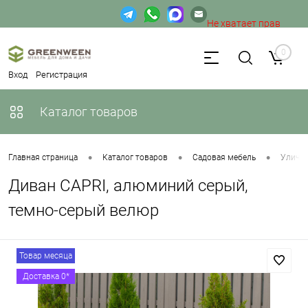
Не хватает прав
доступа к веб-форме.
0
Вход
Регистрация
Каталог товаров
•
•
•
Главная страница
Каталог товаров
Садовая мебель
Уличн
Диван CAPRI, алюминий серый,
темно-серый велюр
Товар месяца
Доставка 0*