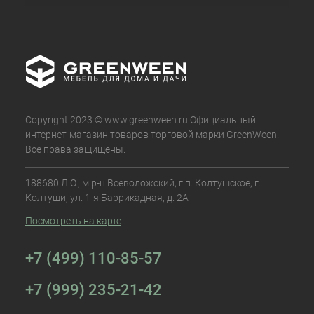
Copyright 2023 © www.greenween.ru Официальный
интернет-магазин товаров торговой марки GreenWeen.
Все права защищены.
188680 Л.О., м.р-н Всеволожский, г.п. Колтушское, г.
Колтуши, ул. 1-я Баррикадная, д. 2А
Посмотреть на карте
+7 (499) 110-85-57
+7 (999) 235-21-42