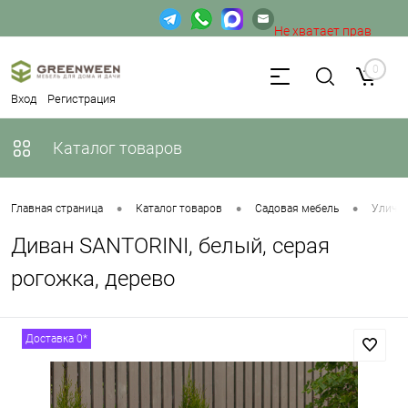
Не хватает прав
доступа к веб-форме.
0
Вход
Регистрация
Каталог товаров
•
•
•
Главная страница
Каталог товаров
Садовая мебель
Уличн
Диван SANTORINI, белый, серая
рогожка, дерево
Доставка 0*