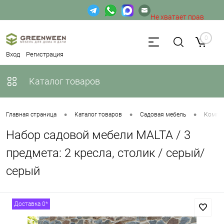
Не хватает прав
доступа к веб-форме.
0
Вход
Регистрация
Каталог товаров
•
•
•
Главная страница
Каталог товаров
Садовая мебель
Компле
Набор садовой мебели MALTA / 3
предмета: 2 кресла, столик / серый/
серый
Доставка 0*