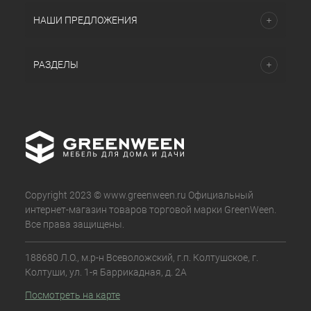
НАШИ ПРЕДЛОЖЕНИЯ
РАЗДЕЛЫ
Copyright 2023 © www.greenween.ru Официальный
интернет-магазин товаров торговой марки GreenWeen.
Все права защищены.
188680 Л.О., м.р-н Всеволожский, г.п. Колтушское, г.
Колтуши, ул. 1-я Баррикадная, д. 2А
Посмотреть на карте