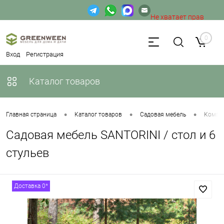
Не хватает прав
доступа к веб-форме.
0
Вход
Регистрация
Каталог товаров
•
•
•
Главная страница
Каталог товаров
Садовая мебель
Компле
Садовая мебель SANTORINI / стол и 6
стульев
Доставка 0*