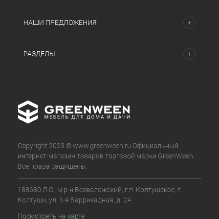
НАШИ ПРЕДЛОЖЕНИЯ
РАЗДЕЛЫ
Copyright 2023 © www.greenween.ru Официальный
интернет-магазин товаров торговой марки GreenWeen.
Все права защищены.
188680 Л.О., м.р-н Всеволожский, г.п. Колтушское, г.
Колтуши, ул. 1-я Баррикадная, д. 2А
Посмотреть на карте