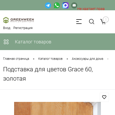
Не хватает прав
доступа к веб-форме.
0
Вход
Регистрация
Каталог товаров
•
•
•
Главная страница
Каталог товаров
Аксессуары для дома
П
Подставка для цветов Grace 60,
золотая