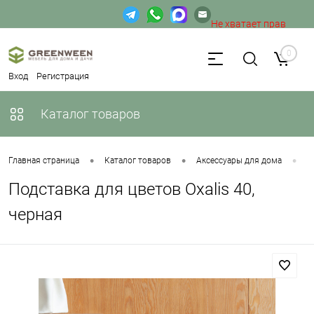
Не хватает прав
доступа к веб-форме.
0
Вход
Регистрация
Каталог товаров
•
•
•
Главная страница
Каталог товаров
Аксессуары для дома
П
Подставка для цветов Oxalis 40,
черная