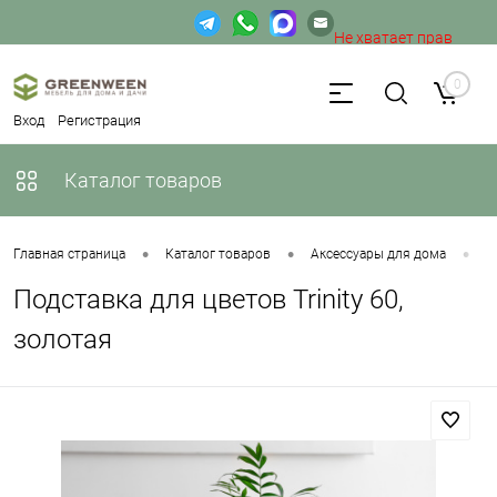
Не хватает прав
доступа к веб-форме.
0
Вход
Регистрация
Каталог товаров
•
•
•
Главная страница
Каталог товаров
Аксессуары для дома
П
Подставка для цветов Trinity 60,
золотая