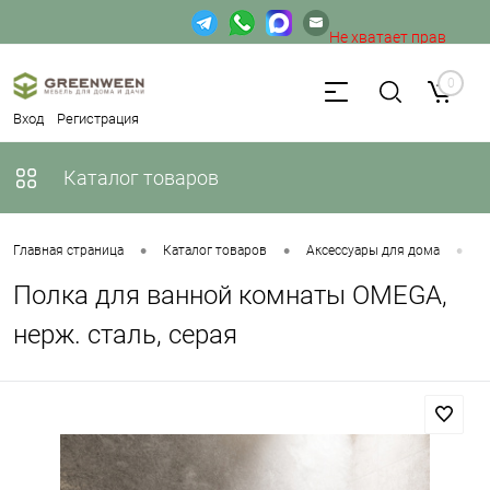
Не хватает прав
доступа к веб-форме.
0
Вход
Регистрация
Каталог товаров
•
•
•
Главная страница
Каталог товаров
Аксессуары для дома
П
Полка для ванной комнаты OMEGA,
нерж. сталь, серая