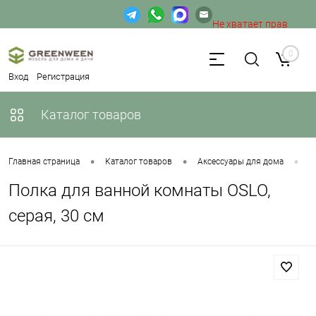
Не хватает прав
доступа к веб-форме.
0
Вход
Регистрация
Каталог товаров
•
•
•
Главная страница
Каталог товаров
Аксессуары для дома
П
Полка для ванной комнаты OSLO,
серая, 30 см