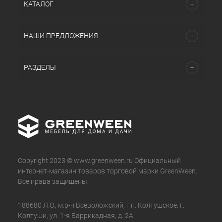
КАТАЛОГ
НАШИ ПРЕДЛОЖЕНИЯ
РАЗДЕЛЫ
Copyright 2023 © www.greenween.ru Официальный
интернет-магазин товаров торговой марки GreenWeen.
Все права защищены.
188680 Л.О., м.р-н Всеволожский, г.п. Колтушское, г.
Колтуши, ул. 1-я Баррикадная, д. 2А