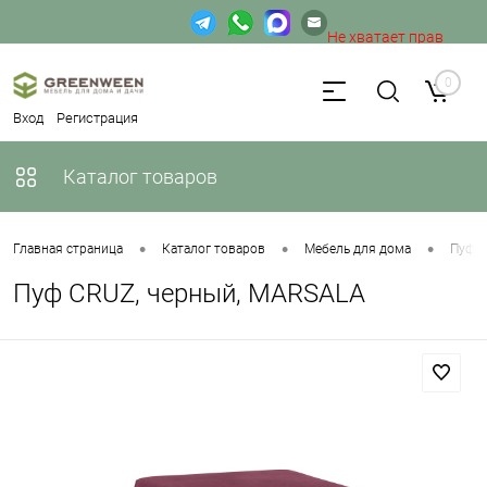
Не хватает прав
доступа к веб-форме.
0
Вход
Регистрация
Каталог товаров
•
•
•
Главная страница
Каталог товаров
Мебель для дома
Пуфы
Пуф CRUZ, черный, MARSALA