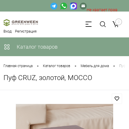
Не хватает прав
доступа к веб-форме.
0
Вход
Регистрация
Каталог товаров
•
•
•
Главная страница
Каталог товаров
Мебель для дома
Пуфы
Пуф CRUZ, золотой, MOCCO