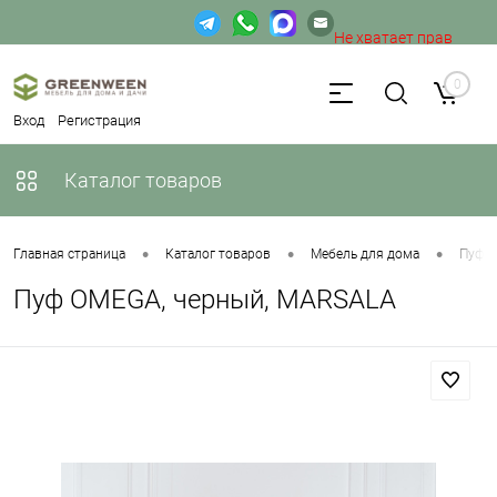
Не хватает прав
доступа к веб-форме.
0
Вход
Регистрация
Каталог товаров
•
•
•
Главная страница
Каталог товаров
Мебель для дома
Пуфы
Пуф OMEGA, черный, MARSALA