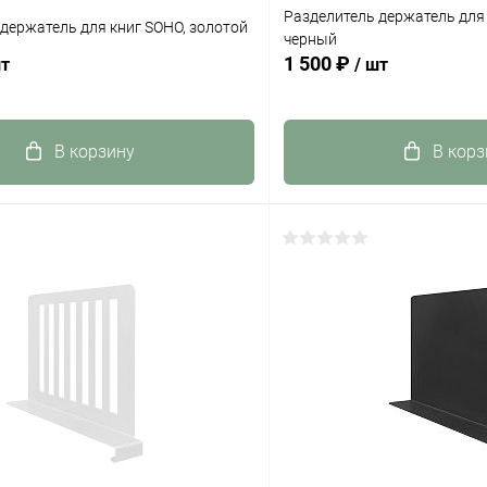
Разделитель держатель для
держатель для книг SOHO, золотой
черный
1 500 ₽
шт
/ шт
В корзину
В корз
 клик
К сравнению
Купить в 1 клик
ое
Под заказ
В избранное