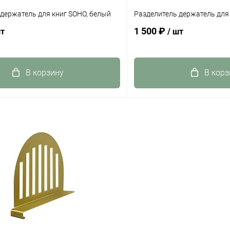
держатель для книг SOHO, белый
Разделитель держатель для 
1 500 ₽
шт
/ шт
В корзину
В корз
 клик
К сравнению
Купить в 1 клик
ое
Под заказ
В избранное