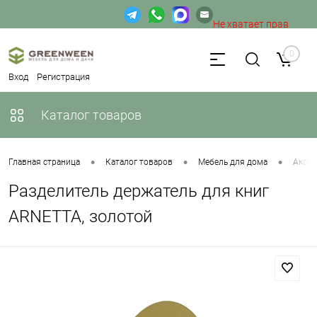
Не хватает прав
доступа к веб-форме.
0
Вход
Регистрация
Каталог товаров
•
•
•
Главная страница
Каталог товаров
Мебель для дома
Аксес
Разделитель держатель для книг
ARNETTA, золотой