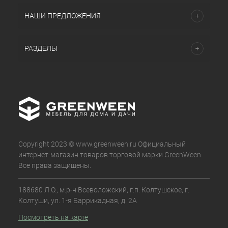
НАШИ ПРЕДЛОЖЕНИЯ
РАЗДЕЛЫ
Copyright 2023 © www.greenween.ru Официальный
интернет-магазин товаров торговой марки GreenWeen.
Все права защищены.
188680 Л.О., м.р-н Всеволожский, г.п. Колтушское, г.
Колтуши, ул. 1-я Баррикадная, д. 2А
Посмотреть на карте