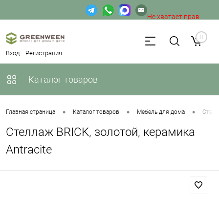
Не хватает прав
доступа к веб-форме.
0
Вход
Регистрация
Каталог товаров
•
•
•
Главная страница
Каталог товаров
Мебель для дома
Стел
Стеллаж BRICK, золотой, керамика
Antracite