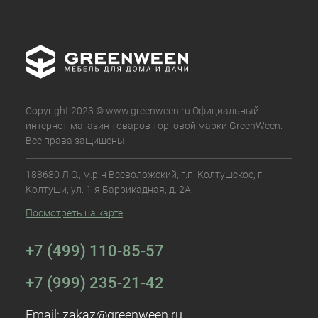
Copyright 2023 © www.greenween.ru Официальный
интернет-магазин товаров торговой марки GreenWeen.
Все права защищены.
188680 Л.О., м.р-н Всеволожский, г.п. Колтушское, г.
Колтуши, ул. 1-я Баррикадная, д. 2А
Посмотреть на карте
+7 (499) 110-85-57
+7 (999) 235-21-42
Email:
zakaz@greenween.ru