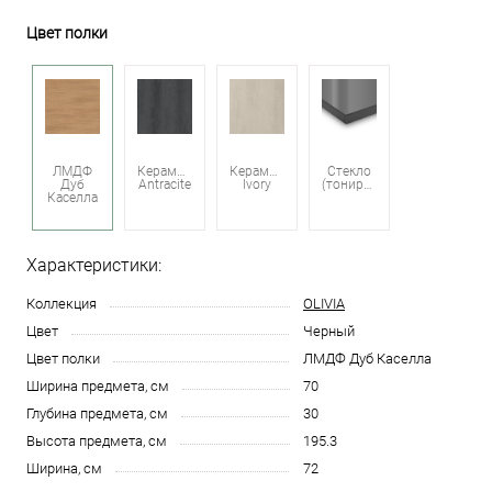
Цвет полки
ЛМДФ
Керамика
Керамика
Стекло
Дуб
Antracite
Ivory
(тонированное)
Каселла
Характеристики:
Коллекция
OLIVIA
Цвет
Черный
Цвет полки
ЛМДФ Дуб Каселла
Ширина предмета, см
70
Глубина предмета, см
30
Высота предмета, см
195.3
Ширина, см
72