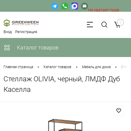
Не хватает прав
доступа к веб-форме.
0
Вход
Регистрация
Каталог товаров
•
•
•
Главная страница
Каталог товаров
Мебель для дома
Стел
Стеллаж OLIVIA, черный, ЛМДФ Дуб
Каселла