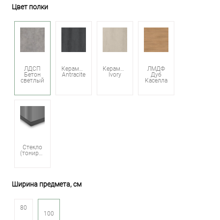
Цвет полки
ЛДСП
Керамика
Керамика
ЛМДФ
Бетон
Antracite
Ivory
Дуб
светлый
Каселла
Стекло
(тонированное)
Ширина предмета, см
80
100