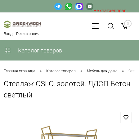
Не хватает прав
доступа к веб-форме.
0
Вход
Регистрация
Каталог товаров
•
•
•
Главная страница
Каталог товаров
Мебель для дома
Стел
Стеллаж OSLO, золотой, ЛДСП Бетон
светлый