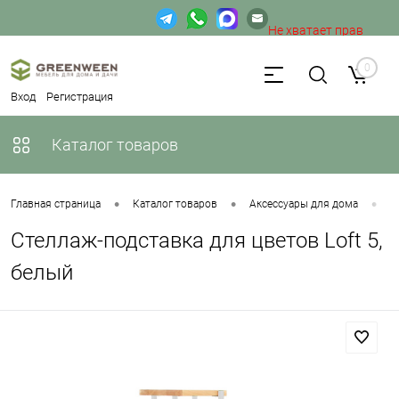
Не хватает прав
доступа к веб-форме.
0
Вход
Регистрация
Каталог товаров
•
•
•
Главная страница
Каталог товаров
Аксессуары для дома
П
Стеллаж-подставка для цветов Loft 5,
белый