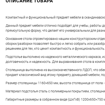
ОПИСАНИЕ ТОВАРА
Компактный и функциональный предмет мебели в скандинавском
Данный предмет мебели отлично подойдет для учебы, работы до
прямоугольную форму, что делает его универсальным для разны
Основание стола спроектировано нашим конструкторским отдело
сборки/разборки позволяет быстро и легко собрать или разобра
решением для тех, кто ценит компактность и функциональность.
Подстолье выполнено из надежного металлического каркаса, из
долговечность и надежность. Для выравнивания стола в компле
Столешница выполнена из высококачественного ЛДСП, что обес
придает классический вид этому предмету домашней мебели, по
Размер столешницы 1160×650 мм, высота столешница от пола - 
Материал подстолья сталь с полимерным покрытием, столешни
Габаритные размеры в собранном виде (ШхГхВ) 1200х650×750 