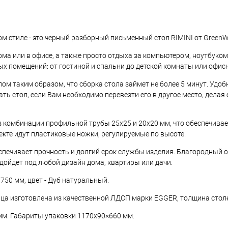
 стиле - это черный разборный письменный стол RIMINI от GreenW
ма или в офисе, а также просто отдыха за компьютером, ноутбуком
х помещений: от гостиной и спальни до детской комнаты или офисн
м таким образом, что сборка стола займет не более 5 минут. Удоб
ть стол, если Вам необходимо перевезти его в другое место, делая
 комбинации профильной трубы 25х25 и 20х20 мм, что обеспечивае
кте идут пластиковые ножки, регулируемые по высоте.
печивает прочность и долгий срок службы изделия. Благородный 
дойдет под любой дизайн дома, квартиры или дачи.
750 мм, цвет - Дуб натуральный.
ца изготовлена из качественной ЛДСП марки EGGER, толщина стол
мм. Габариты упаковки 1170х90×660 мм.