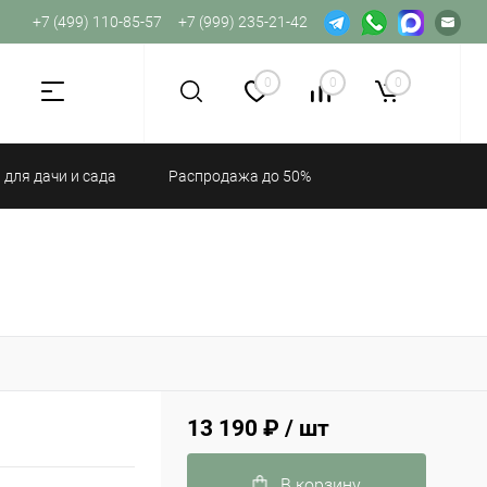
+7 (499) 110-85-57
+7 (999) 235-21-42
Не хватает прав доступа к веб-форме.
0
0
0
 для дачи и сада
Распродажа до 50%
13 190 ₽
/ шт
В корзину