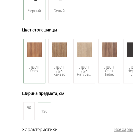
Черный
Белый
Цвет столешницы
ЛДСП
ЛДСП
ЛДСП
ЛДСП
Л
Орех
Дуб
Дуб
Орех
Че
Канзас
Натуральный
Табак
Ширина предмета, см
90
120
Характеристики:
Все хара