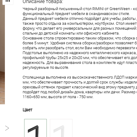
Описание товара:
Черный разборный письменный стол RIMINI от GreenWeen - к
функциональный предмет мебели в скандинавском стиле.
Данный предмет мебели отлично подойдет для учебы, работы д
также просто отдыха за компьютером, ноутбуком. Стол имее
форму, что делает его универсальным для разных помещений: 
спальни до детской комнаты или офисного кабинета.
Основание стола спроектировано таким образом, что сборка 
более 5 минут. Удобная система сборки/разборки позволяет б
собрать или разобрать стол, если Вам необходимо перевезти е
Подстолье выполнено из надежного металлического каркаса,
профильной трубы 25х25 и 20х20 мм, что обеспечивает его до
надежность. Для выравнивания стола в комплекте идут пласт
регулируемые по высоте.
Столешница выполнена из высококачественного ЛДСП марки
мм, что обеспечивает прочность и долгий срок службы издел
ореховый оттенок придает классический вид этому предмету
подойдет под любой дизайн дома, квартиры или дачи. Разме
1160×650 мм, высота от пола - 750 мм.
Цвет