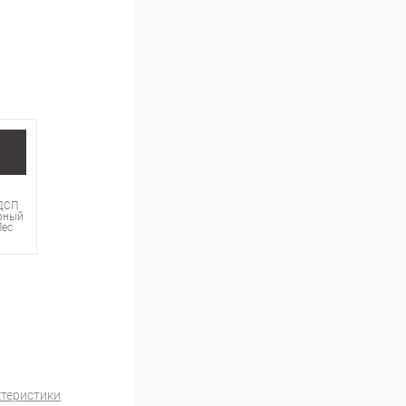
ДСП
рный
Лес
ктеристики