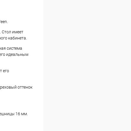
een.
. Стол имеет
ого кабинета.
ная система
 его идеальным
т его
ореховый оттенок
ешницы 16 мм.