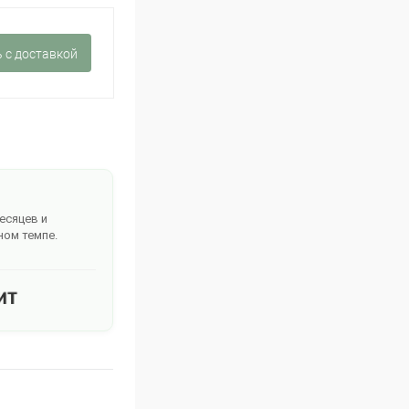
 c доставкой
месяцев и
ном темпе.