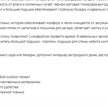
сть от влаги и солнечных лучей. Черная матовая тонировка выгод
л и большие подушки обеспечивают глубокую посадку и идеально п
кани, которая обеспечивает комфорт и легко очищается от загря
ию пятен от напитков и лосьонов для загара, облегчает чистку и ух
 спину позволяют с комфортом провести время. В мебельных чехла
нитель большой подушки - поролон, подушка для спины набита синт
его сада или беседки, дополнит интерьер загородного дома, рестор
ой outdoor-проект.
ачественным материалам.
о удобства.
влажной тканью.