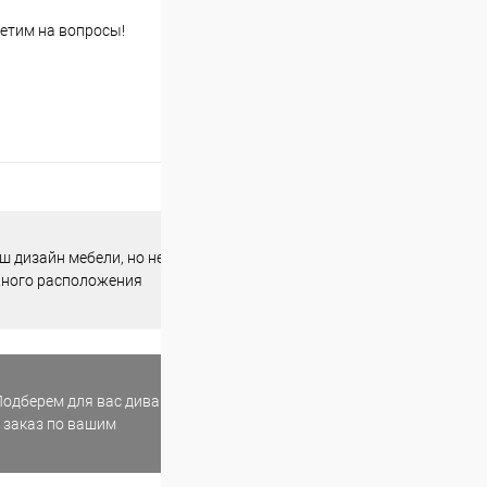
етим на вопросы!
 дизайн мебели, но не
жного расположения
одберем для вас диван
 заказ по вашим