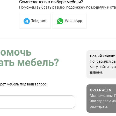
Сомневаетесь в выборе мебели?
Поможем выбрать размер, подскажем по моделям и отв
Telegram
WhatsApp
помочь
Новый клиент
ать мебель?
Понравился ваш
могу найти ну
дивана.
рет мебель под ваш запрос
GREENWEEN
Мы поможем! П
или сделаем на
размерам.