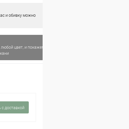
кас и обивку можно
 любой цвет, и покажем
ткани
 c доставкой