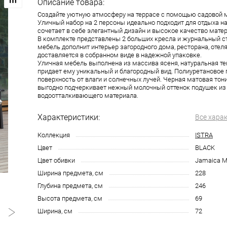
Описание товара:
Создайте уютную атмосферу на террасе с помощью садовой м
Уличный набор на 2 персоны идеально подходит для отдыха н
сочетает в себе элегантный дизайн и высокое качество мате
В комплекте представлены 2 больших кресла и журнальный с
мебель дополнит интерьер загородного дома, ресторана, отеля
доставляется в собранном виде в надежной упаковке.
Уличная мебель выполнена из массива ясеня, натуральная те
придает ему уникальный и благородный вид. Полиуретановое
поверхность от влаги и солнечных лучей. Черная матовая тон
выгодно подчеркивает нежный молочный оттенок подушек из
водоотталкивающего материала.
Характеристики:
Все хара
Коллекция
ISTRA
Цвет
BLACK
Цвет обивки
Jamaica M
Ширина предмета, см
228
Глубина предмета, см
246
Высота предмета, см
69
Ширина, см
72