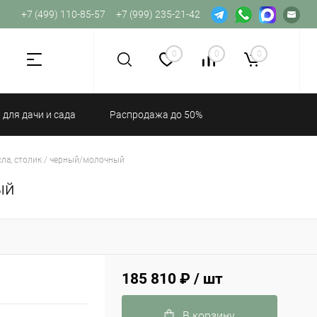
+7 (499) 110-85-57
+7 (999) 235-21-42
Не хватает прав доступа к веб-форме.
0
0
0
 для дачи и сада
Распродажа до 50%
сла, столик / черный/молочный
ый
185 810 ₽
/ шт
В корзину