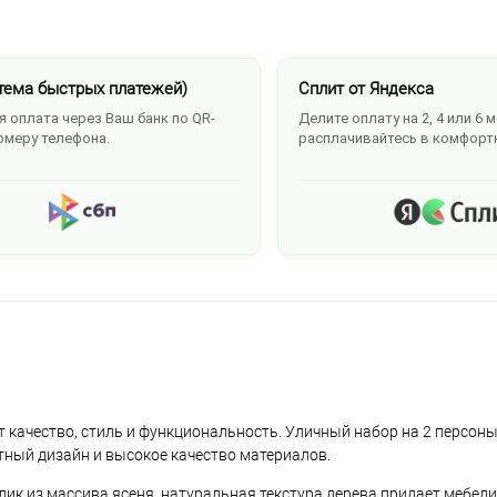
тема быстрых платежей)
Сплит от Яндекса
 оплата через Ваш банк по QR-
Делите оплату на 2, 4 или 6 
омеру телефона.
расплачивайтесь в комфорт
т качество, стиль и функциональность. Уличный набор на 2 персон
нтный дизайн и высокое качество материалов.
ик из массива ясеня, натуральная текстура дерева придает мебел