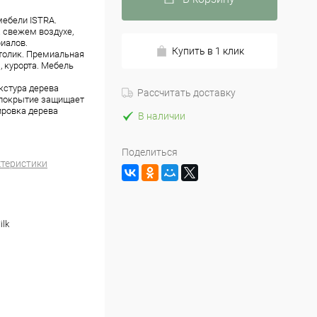
ебели ISTRA.
а свежем воздухе,
риалов.
Купить в 1 клик
толик. Премиальная
, курорта. Мебель
кстура дерева
Рассчитать доставку
 покрытие защищает
ировка дерева
В наличии
Поделиться
ктеристики
ilk