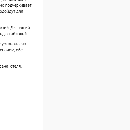
но подчеркивает
одойдут для
знений. Дышащий
од за обивкой.
х установлена
епоном, обе
ана, отеля,