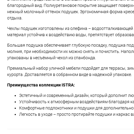
благородный вид. Полиуретановое покрытие защищает поверхно
нежный молочный оттенок подушек. Эргономичная форма кресе
отдыха.
Чехлы подушек изготовлены из олефина – водоотталкивающей т
материал устойчив к воздействию воды, препятствует образован
Большая подушка обеспечивает глубокую посадку, подушка под
молния, при необходимости их можно снять и почистить. Напол
упакованы в несъёмный чехол из спанбонда.
Премиальный набор уличной мебели подойдет для террасы, зимн
курорта. Доставляется в собранном виде в надежной упаковке.
Преимущества коллекции ISTRA:
Эстетичный и современный дизайн, который дополнит люб
Устойчивость к атмосферным воздействиям благодаря к
Комфортные подлокотники и подушки для дополнительног
Легкость в уходе – просто протирайте подушки и каркас 