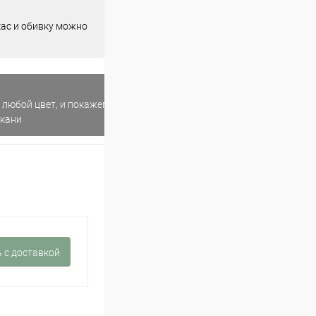
кас и обивку можно
 любой цвет, и покажем
ткани
 c доставкой