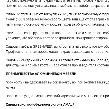
каркас с полимерным покрытием в оттенке тёмно-серый (LAVA)
ножки позволяют устанавливать мебель на любой поверхности
Уличные стулья имеют закругленные углы и эргономичную фор
ткани (100% олефин) темно-серого цвета защищают от загрязне
напитков и лосьонов, что упрощает уход за обивкой. Набивка 
Разборная конструкция стола позволяет легко и быстро его со
упаковке, что обеспечивает ее сохранность при транспортировк
Садовая мебель GREENWEEN изготовлена на высокоточном обор
Профессиональная порошковая покраска защищает от царапин и
Садовый обеденный набор AMALFI станет отличным выбором для
для отдыха и приема гостей. Гарантия от производителя составл
ПРЕИМУЩЕСТВА АЛЮМИНИЕВОЙ МЕБЕЛИ
прочность - выдерживает высокие нагрузки при эксплуатации, д
лучей,
простота в уходе - металлический каркас можно мыть, он не при
Характеристики обеденного стола AMALFI: