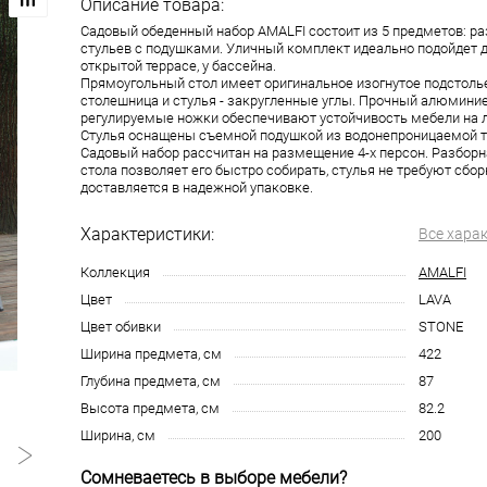
Описание товара:
Садовый обеденный набор AMALFI состоит из 5 предметов: раз
стульев с подушками. Уличный комплект идеально подойдет д
открытой террасе, у бассейна.
Прямоугольный стол имеет оригинальное изогнутое подстоль
столешница и стулья - закругленные углы. Прочный алюмини
регулируемые ножки обеспечивают устойчивость мебели на 
Стулья оснащены съемной подушкой из водонепроницаемой т
Садовый набор рассчитан на размещение 4-х персон. Разборн
стола позволяет его быстро собирать, стулья не требуют сбо
доставляется в надежной упаковке.
Характеристики:
Все хара
Коллекция
AMALFI
Цвет
LAVA
Цвет обивки
STONE
Ширина предмета, см
422
Глубина предмета, см
87
Высота предмета, см
82.2
Ширина, см
200
Сомневаетесь в выборе мебели?