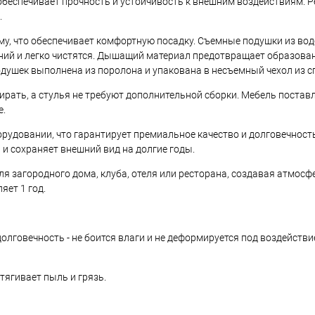
 обеспечивает прочность и устойчивость к внешним воздействиям. 
.
му, что обеспечивает комфортную посадку. Съемные подушки из в
ний и легко чистятся. Дышащий материал предотвращает образован
подушек выполнена из поролона и упакована в несъемный чехол из с
бирать, а стулья не требуют дополнительной сборки. Мебель постав
е.
удовании, что гарантирует премиальное качество и долговечность
 сохраняет внешний вид на долгие годы.
 загородного дома, клуба, отеля или ресторана, создавая атмосфе
яет 1 год.
олговечность - не боится влаги и не деформируется под воздейств
тягивает пыль и грязь.