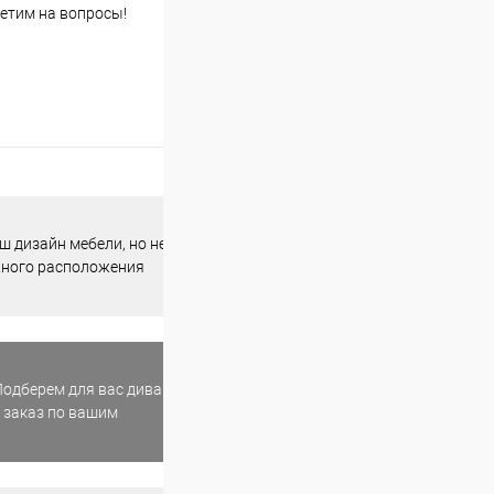
етим на вопросы!
 дизайн мебели, но не
жного расположения
одберем для вас диван
 заказ по вашим