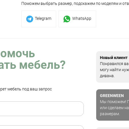
Поможем выбрать размер, подскажем по моделям и отв
Telegram
WhatsApp
помочь
Новый клиент
ать мебель?
Понравился ваш
могу найти ну
дивана.
рет мебель под ваш запрос
GREENWEEN
Мы поможем! П
или сделаем на
размерам.