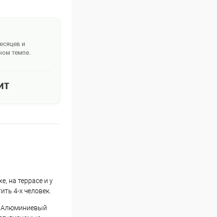
месяцев и
ном темпе.
, на террасе и у
ть 4-х человек.
. Алюминиевый