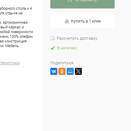
борного стола и 4
ля отдыха на
Купить в 1 клик
е, эргономичная
евый каркас и
любой поверхности.
кани, 100% олефин.
Рассчитать доставку
ая конструкция
рки. Мебель
В наличии
ктеристики
Поделиться