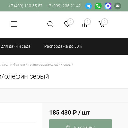
+7 (499) 110-85-57
+7 (999) 235-21-42
Не хватает прав доступа к веб-форме.
0
0
0
 для дачи и сада
Распродажа до 50%
 стол и 4 стула / тёмно-серый/олефин серый
ый/олефин серый
185 430 ₽
/ шт
В корзину