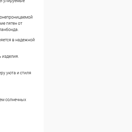
Регулируемые
одонепроницаемой
ие пятен от
панбонда.
ляется в надежной
 изделия.
ру уюта и стиля
ием солнечных