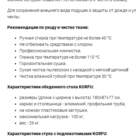
Для сохранения внешнего вида подушек и защиты от дождя и 
чехлы.
Рекомендации по уходу и чистке ткани:
Ручная стирка при температуре не более 40 °С.
Не отбеливать средствами с хлором.
Профессиональная химчистка.
Глажка при температуре не более 110 °С.
Горизонтальная сушка.
Сухая чистка пылесосом с насадкой с мягкой̆ щетиной̆.
Чистка влажной губкой при температуре 30 °С.
Характеристики обеденного стола KORFU:
размеры (длина х ширина х высота) 180x87x77 см,
каркас и столешница - алюминий, профильная труба,
на ножках пластиковые заглушки,
максимальная нагрузка - 100 кг,
вес - 29 кг.
Характеристики стула с подлокотниками KORFU: