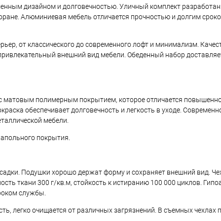
енным дизайном и долговечностью. Уличный комплект разработан
сторане. Алюминиевая мебель отличается прочностью и долгим срок
ерьер, от классического до современного лофт и минимализм. Каче
привлекательный внешний вид мебели. Обеденный набор доставляе
 с матовым полимерным покрытием, которое отличается повышенно
раска обеспечивает долговечность и легкость в уходе. Современн
еталлической мебели.
напольного покрытия.
адки. Подушки хорошо держат форму и сохраняет внешний вид. Че
сть ткани 300 г/кв.м, стойкость к истиранию 100 000 циклов. Гип
роком службы.
ть, легко очищается от различных загрязнений. В съемных чехлах