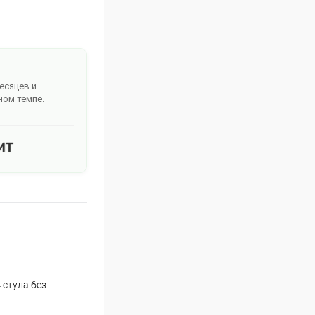
месяцев и
ном темпе.
 стула без