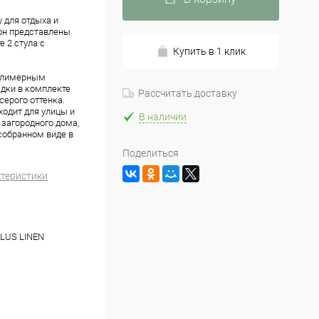
 для отдыха и
сон представлены
 2 стула с
Купить в 1 клик
полимерным
адки в комплекте
Рассчитать доставку
серого оттенка.
одит для улицы и
В наличии
 загородного дома,
 собранном виде в
Поделиться
ктеристики
LUS LINEN