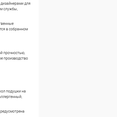
 дизайнерами для
ом службы,
ственные
тся в собранном
й прочностью,
ое производство
хол подушки на
оаллергенный,
 предусмотрена