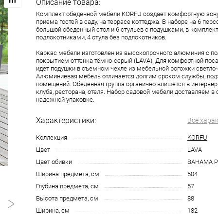
Описание товара:
Комплект обеденной мебели KORFU создает комфортную зону
приема гостей в саду, на террасе коттеджа. В наборе на 6 пер
большой обеденный стол и 6 стульев с подушками, в комплекте
подлокотниками, 4 стула без подлокотников.
Каркас мебели изготовлен из высокопрочного алюминия с 
покрытием оттенка тёмно-серый (LAVA). Для комфортной пос
идет подушки в съемном чехле из мебельной рогожки светло-
Алюминиевая мебель отличается долгим сроком службы, подх
помещений. Обеденная группа органично впишется в интерьер
клуба, ресторана, отеля. Набор садовой мебели доставляем в
надежной упаковке.
Характеристики:
Все хара
Коллекция
KORFU
Цвет
LAVA
Цвет обивки
BAHAMA P
Ширина предмета, см
504
Глубина предмета, см
57
Высота предмета, см
88
Ширина, см
182