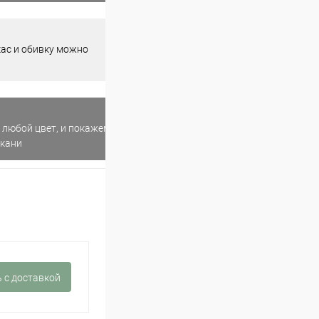
кас и обивку можно
 любой цвет, и покажем
ткани
 c доставкой