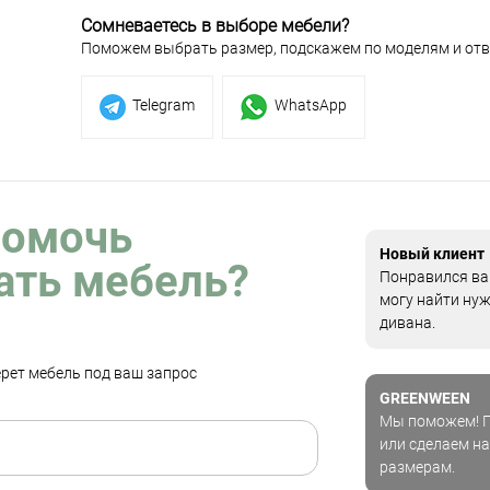
Сомневаетесь в выборе мебели?
Поможем выбрать размер, подскажем по моделям и отв
Telegram
WhatsApp
помочь
Новый клиент
ать мебель?
Понравился ваш
могу найти ну
дивана.
рет мебель под ваш запрос
GREENWEEN
Мы поможем! П
или сделаем на
размерам.