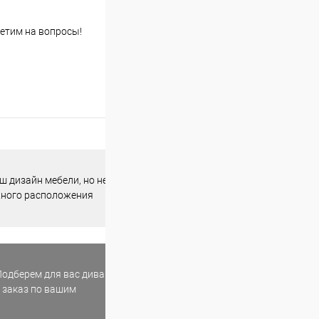
етим на вопросы!
 дизайн мебели, но не
жного расположения
одберем для вас диван
 заказ по вашим