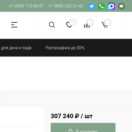
+7 (499) 110-85-57
+7 (999) 235-21-42
Не хватает прав доступа к веб-форме.
0
0
0
 для дачи и сада
Распродажа до 50%
Ы
307 240 ₽
/ шт
В корзину