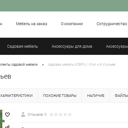
н
Мебель на заказ
О компании
Сотрудничество
Садовая мебель
Аксессуары для дома
Аксессуары
•
лекты садовой мебели
садовая мебель KORFU / стол и 6 стульев
льев
ХАРАКТЕРИСТИКИ
ПОХОЖИЕ ТОВАРЫ
НАЛИЧИЕ
ФАЙЛ
Отзывов: 0