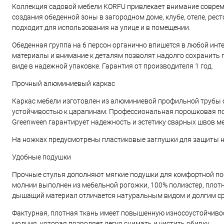
Коллекция садовой мебели KORFU привлекает внимание соврем
создания обеденной зоны в загородном доме, клубе, отеле, ре
подходит для использования на улице и в помещении.
Обеденная группа на 6 персон органично впишется в любой инт
материалы и внимание к деталям позволят надолго сохранить 
виде в надежной упаковке. Гарантия от производителя 1 год.
Прочный алюминиевый каркас
Каркас мебели изготовлен из алюминиевой профильной трубы
устойчивостью к царапинам. Профессиональная порошковая пок
Greenween гарантирует надежность и эстетику сварных швов м
На ножках предусмотрены пластиковые заглушки для защиты 
Удобные подушки
Прочные стулья дополняют мягкие подушки для комфортной пос
молнии выполнен из мебельной рогожки, 100% полиэстер, плотно
дышащий материал отличается натуральным видом и долгим с
Фактурная, плотная ткань имеет повышенную износоустойчивос
молния, которая позволяет легко снимать и чистить обивку.