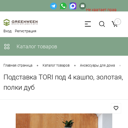
Не хватает прав
доступа к веб-форме.
0
Вход
Регистрация
Каталог товаров
•
•
•
Главная страница
Каталог товаров
Аксессуары для дома
П
Подставка TORI под 4 кашпо, золотая,
полки дуб