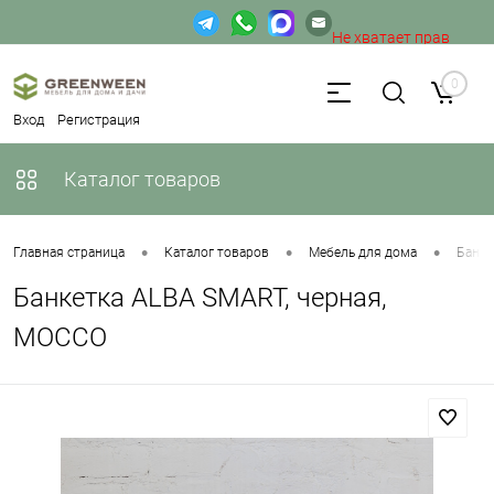
Не хватает прав
доступа к веб-форме.
0
Вход
Регистрация
Каталог товаров
•
•
•
Главная страница
Каталог товаров
Мебель для дома
Банке
Банкетка ALBA SMART, черная,
MOCCO