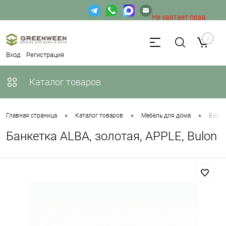
Не хватает прав
доступа к веб-форме.
0
Вход
Регистрация
Каталог товаров
•
•
•
Главная страница
Каталог товаров
Мебель для дома
Банке
Банкетка ALBA, золотая, APPLE, Bulon