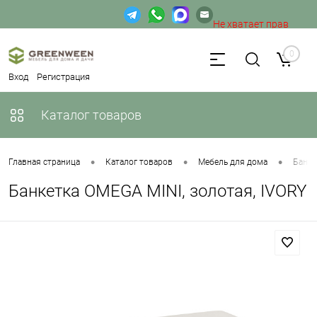
Не хватает прав
доступа к веб-форме.
0
Вход
Регистрация
Каталог товаров
•
•
•
Главная страница
Каталог товаров
Мебель для дома
Банке
Банкетка OMEGA MINI, золотая, IVORY