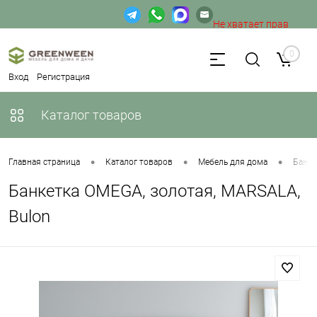
Не хватает прав
доступа к веб-форме.
0
Вход
Регистрация
Каталог товаров
•
•
•
Главная страница
Каталог товаров
Мебель для дома
Банке
Банкетка OMEGA, золотая, MARSALA,
Bulon