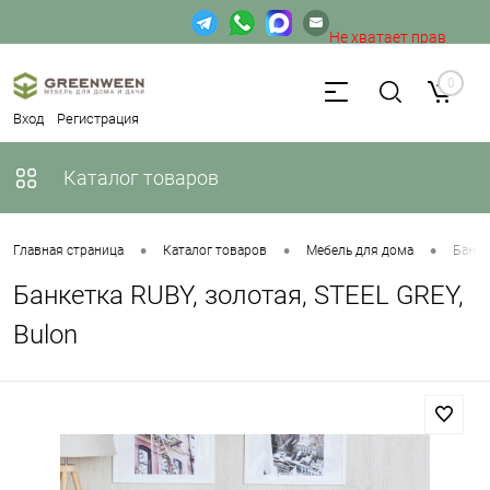
Не хватает прав
доступа к веб-форме.
0
Вход
Регистрация
Каталог товаров
•
•
•
Главная страница
Каталог товаров
Мебель для дома
Банке
Банкетка RUBY, золотая, STEEL GREY,
Bulon