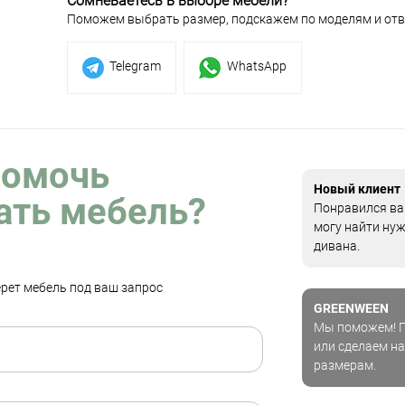
Сомневаетесь в выборе мебели?
Поможем выбрать размер, подскажем по моделям и отв
Telegram
WhatsApp
помочь
Новый клиент
ать мебель?
Понравился ваш
могу найти ну
дивана.
рет мебель под ваш запрос
GREENWEEN
Мы поможем! П
или сделаем на
размерам.