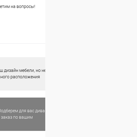
етим на вопросы!
 дизайн мебели, но не
жного расположения
одберем для вас диван
 заказ по вашим