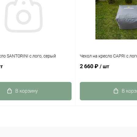
сло SANTORINI с лого, серый
Чехол на кресло CAPRI с лог
2 660 ₽
шт
/ шт
В корзину
В корз
 клик
К сравнению
Купить в 1 клик
ое
В наличии
В избранное