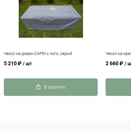
Чехол на диван CAPRI с лого, серый
Чехол на кре
5 210 ₽
2 660 ₽
/ шт
/ 
В корзину
Купить в 1 клик
К сравнению
Купить в 1
В избранное
В наличии
В избранн