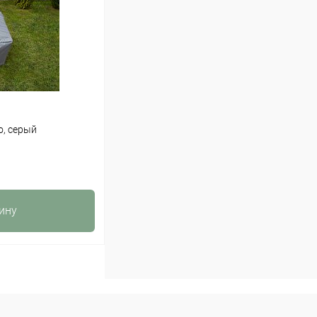
о, серый
ину
К сравнению
В наличии