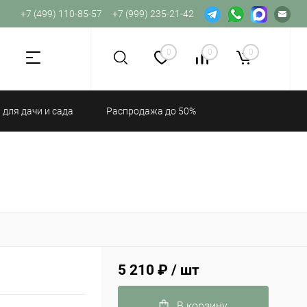
+7 (499) 110-85-57
+7 (999) 235-21-42
Не хватает прав доступа к веб-форме.
0
0
0
 для дачи и сада
Распродажа до 50%
5 210 ₽
/ шт
В корзину