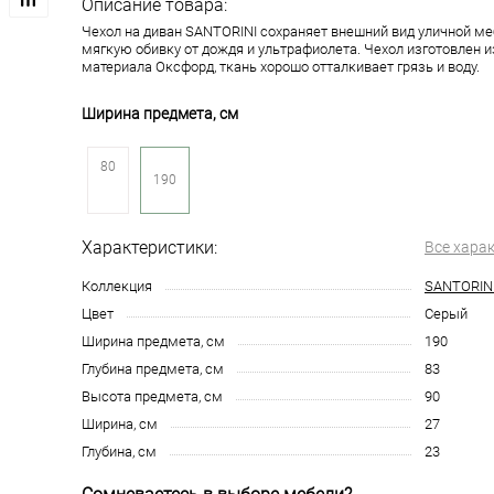
Описание товара:
Чехол на диван SANTORINI сохраняет внешний вид уличной м
мягкую обивку от дождя и ультрафиолета. Чехол изготовлен и
материала Оксфорд, ткань хорошо отталкивает грязь и воду.
Ширина предмета, см
80
190
Характеристики:
Все хара
Коллекция
SANTORIN
Цвет
Серый
Ширина предмета, см
190
Глубина предмета, см
83
Высота предмета, см
90
Ширина, см
27
Глубина, см
23