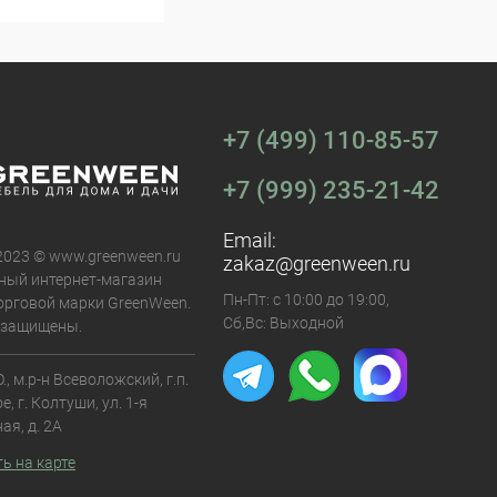
+7 (499) 110-85-57
+7 (999) 235-21-42
Email:
 2023 © www.greenween.ru
zakaz@greenween.ru
ный интернет-магазин
Пн-Пт: с 10:00 до 19:00,
орговой марки GreenWeen.
Сб,Вс: Выходной
 защищены.
., м.р-н Всеволожский, г.п.
, г. Колтуши, ул. 1-я
ая, д. 2А
ь на карте