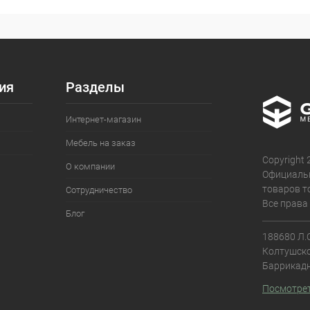
ия
Разделы
Интернет-магазин
Мебель на заказ
Copyright
О компании
Официаль
товаров т
Сотрудничество
Все права
Блог
188680 Л.О
Колтушское
Баррикадн
Посмотрет