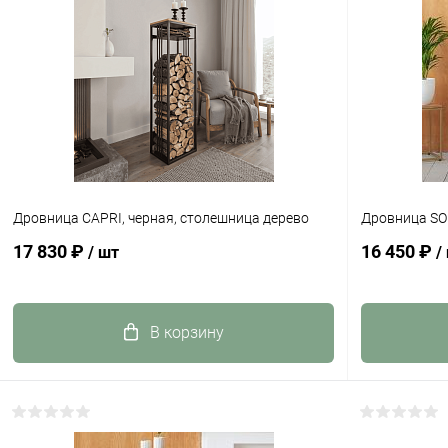
Дровница CAPRI, черная, столешница дерево
Дровница SOH
17 830 ₽
16 450 ₽
/ шт
/
В корзину
Купить в 1 клик
К сравнению
Купить в 1
В избранное
В наличии
В избранн