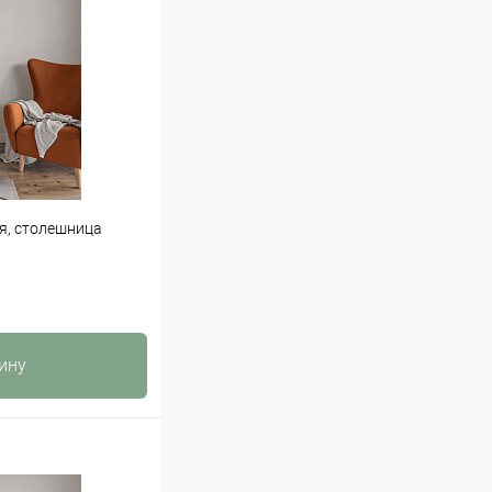
я, столешница
ину
К сравнению
В наличии