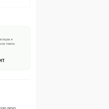
месяцев и
ном темпе.
суар легко