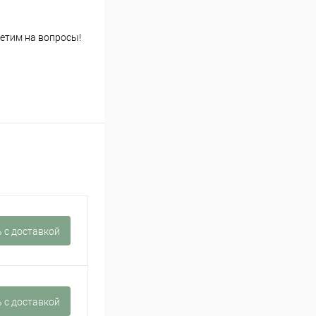
етим на вопросы!
 c доставкой
 c доставкой