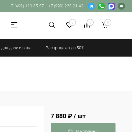
+7 (499) 110-85-57
+7 (999) 235-21-42
Не хватает прав доступа к веб-форме.
0
0
0
 для дачи и сада
Распродажа до 50%
7 880 ₽
/ шт
В корзину