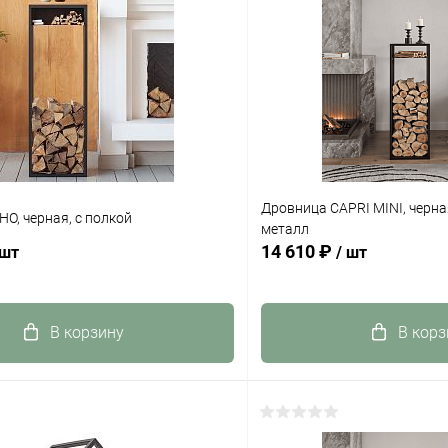
Дровница CAPRI MINI, черна
O, черная, с полкой
металл
14 610 ₽
 шт
/ шт
В корзину
В корз
 клик
К сравнению
Купить в 1 клик
ое
В наличии
В избранное