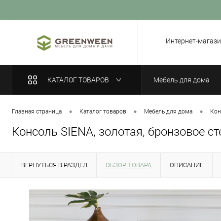
Вход
Регистрация
Интернет-магази
КАТАЛОГ ТОВАРОВ
Мебель для дома
•
•
•
Главная страница
Каталог товаров
Мебель для дома
Кон
Консоль SIENA, золотая, бронзовое ст
ВЕРНУТЬСЯ В РАЗДЕЛ
ОБЗОР ТОВАРА
ОПИСАНИЕ