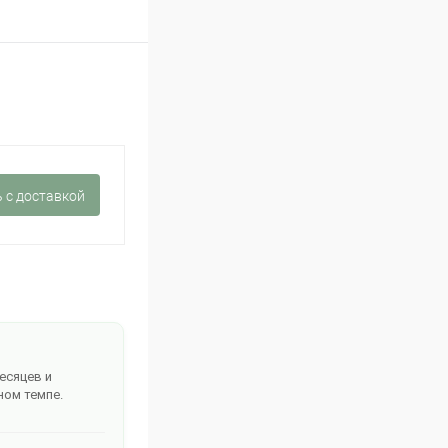
 c доставкой
месяцев и
ном темпе.