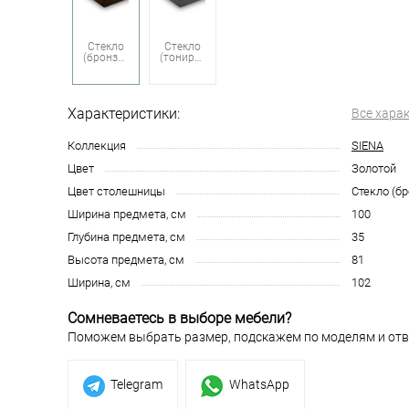
Стекло
Стекло
(бронзовое)
(тонированное)
Характеристики:
Все хара
Коллекция
SIENA
Цвет
Золотой
Цвет столешницы
Стекло (б
Ширина предмета, см
100
Глубина предмета, см
35
Высота предмета, см
81
Ширина, см
102
Сомневаетесь в выборе мебели?
Поможем выбрать размер, подскажем по моделям и отв
Telegram
WhatsApp