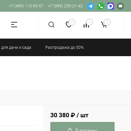
+7 (499) 110-85-57
+7 (999) 235-21-42
Не хватает прав доступа к веб-форме.
0
0
0
 для дачи и сада
Распродажа до 50%
30 380 ₽
/ шт
В корзину