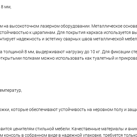
 8 мм,
м на высокоточном лазерном оборудовании. Металлическое основ
тойчивостью к царапинам. Для покрытия каркаса используется в
тирует надежность и эстетику сварных швов металлической мебел
 толщиной 8 мм, выдерживают нагрузку до 10 кг. Для фиксации ст
открытыми полками можно использовать как туалетный и прикрова
температур,
жки, которые обеспечивают устойчивость на неровном полу и за
авится ценителям стильной мебели. Качественные материалы и вни
 консоль в собранном виде в надежной упаковке, требуется тольк