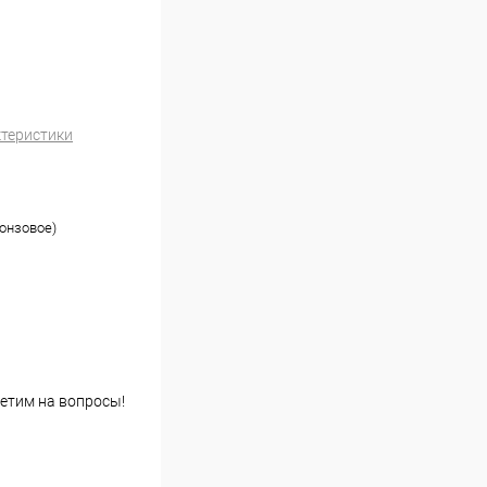
ктеристики
ронзовое)
етим на вопросы!