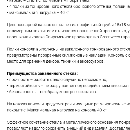
• каркас – сталь с полимерным покрытием,
• 4 полки из тонированного стекла бронзового оттенка, толщина
• максимальная нагрузка – 40 кг.
Цельносварной каркас выполнен из профильной трубы 15х15 м
полимерным покрытием отличается повышенной прочностью, ус
порошковая краска.Современное производство Greenween гаран
Полки консоли выполнены из закаленного тонированного стекла
предусмотрены прозрачные силиконовые накладки. Консоль с 
место для хранения декора, техники и аксессуаров.
Преимущества закаленного стекла:
• прочность – разбить стекло случайно невозможно,
• термостойкость – не разрушается под воздействием высоких 
• безопасность – не образует острых осколков.
На ножках консоли предусмотрены изящные регулировочные но
покрытие. Максимальная нагрузка на консоль 40 кг.
Эффектное сочетание стекла и металлического основания понр
позволяют надолго сохранить внешний вид изделия. Доставляем