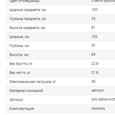
Стекло (бронз
Цвет столешницы
100
Ширина предмета, см
35
Глубина предмета, см
81
Высота предмета, см
102
Ширина, см
37
Глубина, см
83
Высота, см
22.8
Вес брутто, кг
21.8
Вес нетто, кг
40
Максимальная нагрузка, кг
металл
Материал основной
GW-SIENA-KO
Артикул
консоль
Комплектация