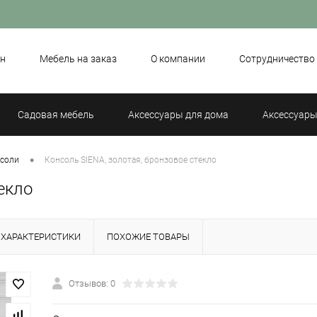
н
Мебель на заказ
О компании
Сотрудничество
Садовая мебель
Аксессуары для дома
Аксессуары
•
соли
Консоль SIENA, золотая, бронзовое стекло
екло
ХАРАКТЕРИСТИКИ
ПОХОЖИЕ ТОВАРЫ
Отзывов: 0