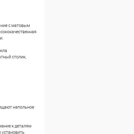
ание с матовым
ысококачественная
и.
екла
тный столик,
щищают напольное
мание к деталям
о установить