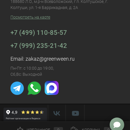
188680 Л.О., м.р-н Всеволожский, г.п. Колтушское, г.
Колтуши, ул. 1-я Баррикадная, д. 2А
Посмотреть на карте
+7 (499) 110-85-57
+7 (999) 235-21-42
Email:
zakaz@greenween.ru
Пн-Пт: с 10:00 до 19:00,
Сб,Вс: Выходной
ИЗБРАННОЕ
0
КОРЗИНА
0