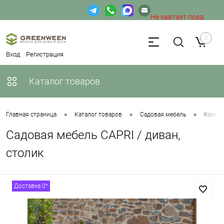
Не хватает прав
доступа к веб-форме.
0
Вход
Регистрация
Каталог товаров
•
•
•
Главная страница
Каталог товаров
Садовая мебель
Компле
Садовая мебель CAPRI / диван,
столик
Доставка 0*