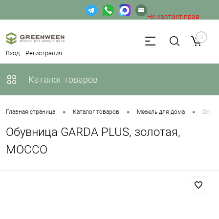
Не хватает прав
доступа к веб-форме.
0
Вход
Регистрация
Каталог товаров
•
•
•
Главная страница
Каталог товаров
Мебель для дома
Обув
Обувница GARDA PLUS, золотая,
MOCCO