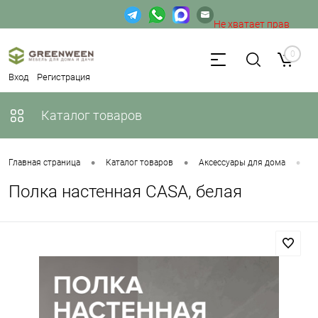
Не хватает прав
доступа к веб-форме.
0
Вход
Регистрация
Каталог товаров
•
•
•
Главная страница
Каталог товаров
Аксессуары для дома
П
Полка настенная CASA, белая