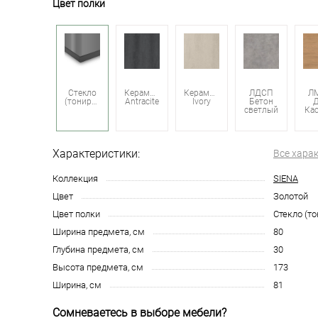
Цвет полки
Стекло
Керамика
Керамика
ЛДСП
Л
(тонированное)
Antracite
Ivory
Бетон
светлый
Ка
Характеристики:
Все хара
Коллекция
SIENA
Цвет
Золотой
Цвет полки
Стекло (т
Ширина предмета, см
80
Глубина предмета, см
30
Высота предмета, см
173
Ширина, см
81
Сомневаетесь в выборе мебели?