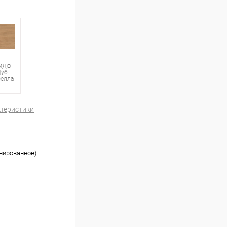
МДФ
Дуб
селла
ктеристики
онированное)