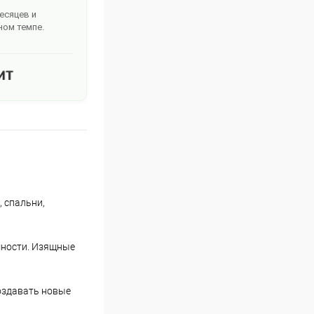
месяцев и
ном темпе.
, спальни,
шности. Изящные
создавать новые