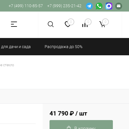
+7 (499) 110-85-57
+7 (999) 235-21-42
Не хватает прав доступа к веб-форме.
0
0
0
 для дачи и сада
Распродажа до 50%
е стекло
41 790 ₽
/ шт
В корзину