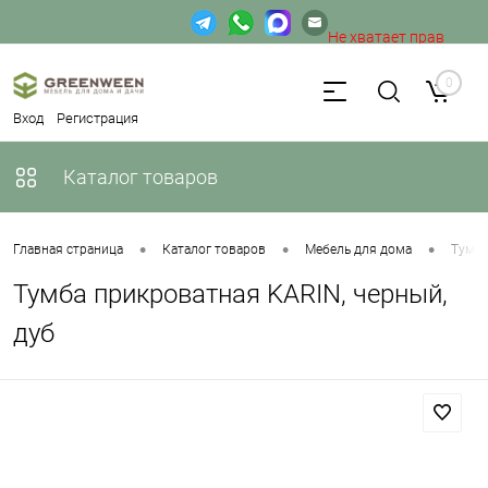
Не хватает прав
доступа к веб-форме.
0
Вход
Регистрация
Каталог товаров
•
•
•
Главная страница
Каталог товаров
Мебель для дома
Тумб
Тумба прикроватная KARIN, черный,
дуб