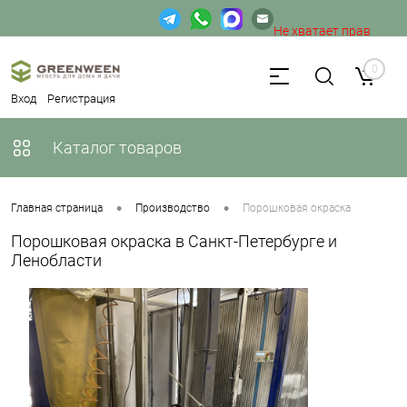
Не хватает прав
доступа к веб-форме.
0
Вход
Регистрация
Каталог товаров
•
•
Главная страница
Производство
Порошковая окраска
Порошковая окраска в Санкт-Петербурге и
Ленобласти