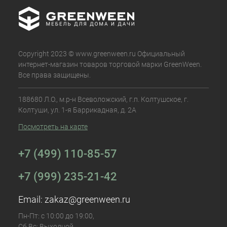
Copyright 2023 © www.greenween.ru Официальный
интернет-магазин товаров торговой марки GreenWeen.
Все права защищены.
188680 Л.О., м.р-н Всеволожский, г.п. Колтушское, г.
Колтуши, ул. 1-я Баррикадная, д. 2А
Посмотреть на карте
+7 (499) 110-85-57
+7 (999) 235-21-42
Email:
zakaz@greenween.ru
Пн-Пт: с 10:00 до 19:00,
Сб,Вс: Выходной