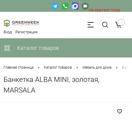
Не хватает прав
доступа к веб-форме.
0
Вход
Регистрация
Каталог товаров
•
•
•
Главная страница
Каталог товаров
Мебель для дома
Банке
Банкетка ALBA MINI, золотая,
MARSALA