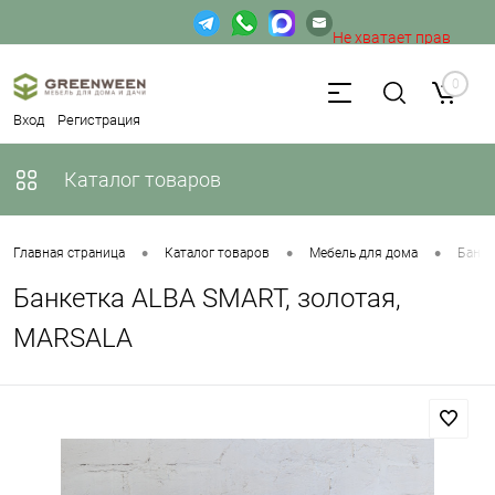
Не хватает прав
доступа к веб-форме.
0
Вход
Регистрация
Каталог товаров
•
•
•
Главная страница
Каталог товаров
Мебель для дома
Банке
Банкетка ALBA SMART, золотая,
MARSALA