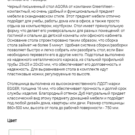
Черный письменный стол AGORA от компании GreenWeen -
компактный, но очень удобный и функциональный предмет
мебели в скандинавском стиле. Этот предмет мебели отлично
подойдет для учебы, работы дома или в офисе, а также просто
отдыха за компьютером, ноутбуком. Стол имеет прямоугольную
форму, что делает его универсальным для разных помещений: от
гостиной и спальни до детской комнаты или офисного кабинета.
Основание стола спроектировано таким образом, что сборка
стола займет не более 5 минут. Удобная система сборки/разборки
позволяет быстро и легко собрать или разобрать стол, если Вам
необходимо перевезти его в другое место. Подстолье выполнено
из надежного металлического каркаса, из стальной профильной
трубы 25х25 и 20х20 мм, что обеспечивает его долговечность и
надежность. Для выравнивания стола в комплекте идут
пластиковые ножки, регулируемые по высоте.
Столешница выполнена из высококачественного ЛДСП марки
EGGER, толщина 16 мм, что обеспечивает прочность и долгий срок
службы изделия. Благородный оттенок Дуб Натуральный придает
классический вид этому предмету домашней мебели и подойдет
под любой дизайн дома, квартиры или дачи. Размер столешницы
860×500 мм, высота от пола до рабочей поверхности - 750 мм.
Цвет