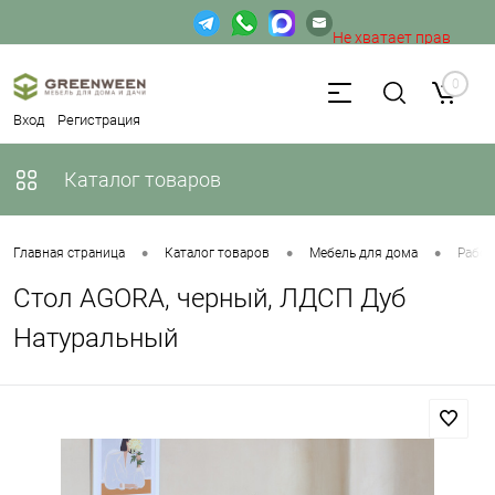
Не хватает прав
доступа к веб-форме.
0
Вход
Регистрация
Каталог товаров
•
•
•
Главная страница
Каталог товаров
Мебель для дома
Рабоч
Стол AGORA, черный, ЛДСП Дуб
Натуральный