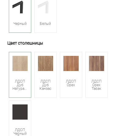
Черный
Белый
Цвет столешницы
ЛДСП
ЛДСП
ЛДСП
ЛДСП
Дуб
Дуб
Орех
Орех
Натуральный
Канзас
Табак
ЛДСП
Черный