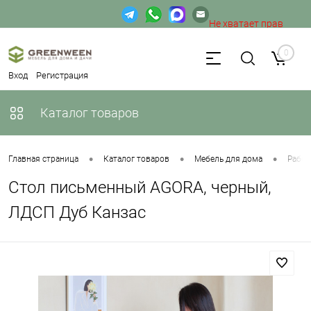
Не хватает прав
доступа к веб-форме.
0
Вход
Регистрация
Каталог товаров
•
•
•
Главная страница
Каталог товаров
Мебель для дома
Рабоч
Стол письменный AGORA, черный,
ЛДСП Дуб Канзас