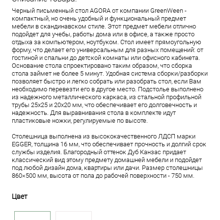
Черный письменный стол AGORA от компании GreenWeen -
компактный, но очень удобный и функциональный предмет
мебели в скандинавском стиле. Этот предмет мебели отлично
подойдет для учебы, работы дома или в офисе, а также просто
отдыха за компьютером, ноутбуком. Стол имеет прямоугольную
форму, что делает его универсальным для разных помещений: от
гостиной и спальни до детской комнаты или офисного кабинета.
Основание стола спроектировано таким образом, что сборка
стола займет не более 5 минут. Удобная система сборки/разборки
позволяет быстро и легко собрать или разобрать стол, если Вам
необходимо перевезти его в другое место. Подстолье выполнено
из надежного металлического каркаса, из стальной профильной
трубы 25х25 и 20х20 мм, что обеспечивает его долговечность и
надежность. Для выравнивания стола в комплекте идут
пластиковые ножки, регулируемые по высоте.
Столешница выполнена из высококачественного ЛДСП марки
EGGER, толщина 16 мм, что обеспечивает прочность и долгий срок
службы изделия. Благородный оттенок Дуб Канзас придает
классический вид этому предмету домашней мебели и подойдет
под любой дизайн дома, квартиры или дачи. Размер столешницы
860×500 мм, высота от пола до рабочей поверхности - 750 мм.
Цвет