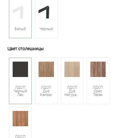
Белый
Черный
Цвет столешницы
ЛДСП
ЛДСП
ЛДСП
ЛДСП
Черный
Дуб
Дуб
Орех
Лес
Канзас
Натуральный
Табак
ЛДСП