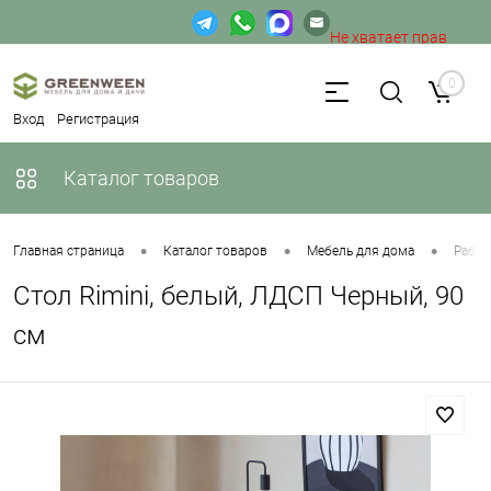
Не хватает прав
доступа к веб-форме.
0
Вход
Регистрация
Каталог товаров
•
•
•
Главная страница
Каталог товаров
Мебель для дома
Рабоч
Стол Rimini, белый, ЛДСП Черный, 90
см