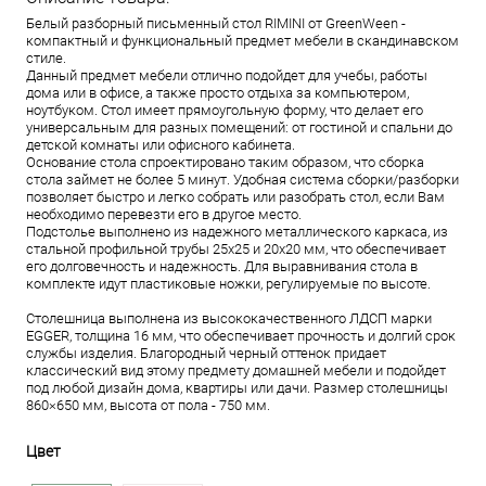
Белый разборный письменный стол RIMINI от GreenWeen -
компактный и функциональный предмет мебели в скандинавском
стиле.
Данный предмет мебели отлично подойдет для учебы, работы
дома или в офисе, а также просто отдыха за компьютером,
ноутбуком. Стол имеет прямоугольную форму, что делает его
универсальным для разных помещений: от гостиной и спальни до
детской комнаты или офисного кабинета.
Основание стола спроектировано таким образом, что сборка
стола займет не более 5 минут. Удобная система сборки/разборки
позволяет быстро и легко собрать или разобрать стол, если Вам
необходимо перевезти его в другое место.
Подстолье выполнено из надежного металлического каркаса, из
стальной профильной трубы 25х25 и 20х20 мм, что обеспечивает
его долговечность и надежность. Для выравнивания стола в
комплекте идут пластиковые ножки, регулируемые по высоте.
Столешница выполнена из высококачественного ЛДСП марки
EGGER, толщина 16 мм, что обеспечивает прочность и долгий срок
службы изделия. Благородный черный оттенок придает
классический вид этому предмету домашней мебели и подойдет
под любой дизайн дома, квартиры или дачи. Размер столешницы
860×650 мм, высота от пола - 750 мм.
Цвет