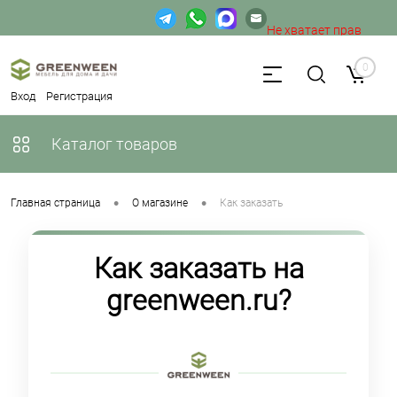
Не хватает прав
Определение
доступа к веб-форме.
0
Вход
Регистрация
Каталог товаров
•
•
Главная страница
О магазине
Как заказать
Как заказать на
greenween.ru?