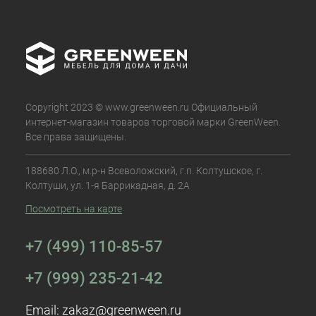
Copyright 2023 © www.greenween.ru Официальный
интернет-магазин товаров торговой марки GreenWeen.
Все права защищены.
188680 Л.О., м.р-н Всеволожский, г.п. Колтушское, г.
Колтуши, ул. 1-я Баррикадная, д. 2А
Посмотреть на карте
+7 (499) 110-85-57
+7 (999) 235-21-42
Email:
zakaz@greenween.ru