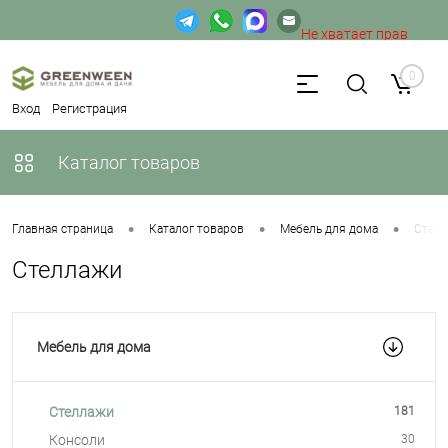
Не хватает прав
доступа к веб-форме.
0
Вход
Регистрация
Каталог товаров
•
•
•
Главная страница
Каталог товаров
Мебель для дома
Стел
Стеллажи
Мебель для дома
Стеллажи
181
Консоли
30